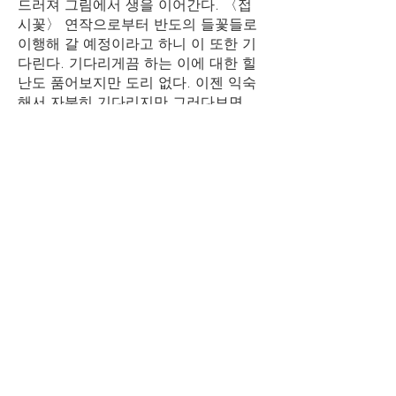
드러져 그림에서 생을 이어간다. 〈접
시꽃〉 연작으로부터 반도의 들꽃들로
이행해 갈 예정이라고 하니 이 또한 기
다린다. 기다리게끔 하는 이에 대한 힐
난도 품어보지만 도리 없다. 이젠 익숙
해서 자분히 기다리지만 그러다보면
《동물혼》에서의 〈젖소〉(2020)나
〈바비〉(2020)처럼 전혀 예측하지 못
한 방향에서 타격하는 작품을 만나게
된다. 만난다니, 그보다 눈앞에 들이민
다. 보라고, 똑똑히 보라고. 그리고 너
또한 희생양의 인과 법칙에 준해 살고
있다고 말이다.
***
계획이다 보니 얼마든지 변화도, 갱신
도 가능하겠지만 미래 계획에서 박미
례의 계획은 반도의 물결과 반도의 허
공 그리기다. 그 맹아는 《드로잉 페어
링》(소마미술관, 2024)에 출품한