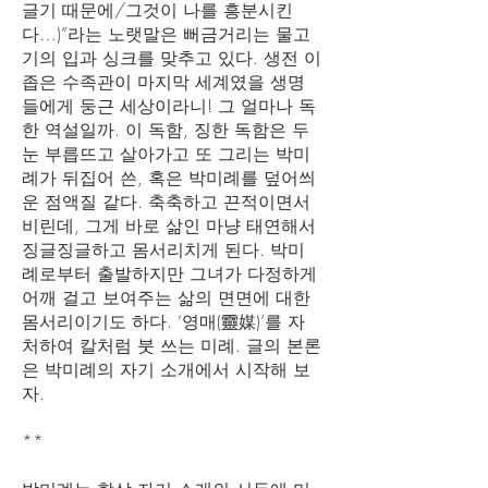
글기 때문에/그것이 나를 흥분시킨
다…)”라는 노랫말은 뻐금거리는 물고
기의 입과 싱크를 맞추고 있다. 생전 이
좁은 수족관이 마지막 세계였을 생명
들에게 둥근 세상이라니! 그 얼마나 독
한 역설일까. 이 독함, 징한 독함은 두
눈 부릅뜨고 살아가고 또 그리는 박미
례가 뒤집어 쓴, 혹은 박미례를 덮어씌
운 점액질 같다. 축축하고 끈적이면서
비린데, 그게 바로 삶인 마냥 태연해서
징글징글하고 몸서리치게 된다. 박미
례로부터 출발하지만 그녀가 다정하게
어깨 걸고 보여주는 삶의 면면에 대한
몸서리이기도 하다. ‘영매(靈媒)’를 자
처하여 칼처럼 붓 쓰는 미례. 글의 본론
은 박미례의 자기 소개에서 시작해 보
자.
**