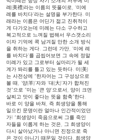
박미례는 항상 자기 소개의 서두에 미
례(美禮)라는 이름의 뜻풀이로, ‘미에
례를 바치다’라는 설명을 부가한다. 미
래라는 이름은 어딘가 젊고 진취적이
게 다가오는데 미례는 다소 구수하고
복고적으로 느껴질 법해서 우스갯소리
이자 기억에 콕 남겨질 만한 소개 방식
을 취하는 게다. 그런데 가만, ‘미에 례
를 바치다’를 곱씹어보면 그 속에 정말
미례가 있고 그로부터 실마리가 될 세
계가 똬리를 틀고 있는 듯하다. 미(美)
는 사전상에 “한자어는 그 구성상으로
볼 때, ‘양(羊)’자와 ‘대(大)’자가 합쳐진
것”으로 “미는 ‘큰 양’으로서, 양이 크면
살찌고 맛이 좋다는 뜻을 함축”한다.
바로 이 양을 바쳐, 즉 희생양을 통해
일으킨 문명이란 얼마나 인간적이었던
가! “희생양이 죽음으로써 그를 죽인
자들을 이롭게 하는 것은, 그 희생양이
다시 살아났거나 아니면 진정으로 죽
은 것이 아니기 때문일 것이다. 희생양