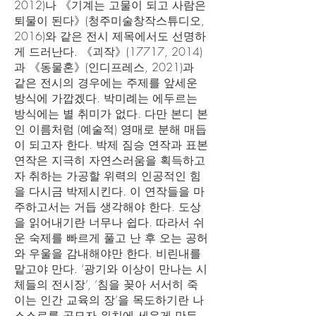
2012)나 《기계는 고물이 되고 사람은
퇴물이 된다》(청주미술창작스튜디오,
2016)와 같은 전시 제목에서도 선명하
게 드러난다. 《괴작》(17717, 2014)
과 《동물혼》(인디프레스, 2021)과
같은 전시의 경우에는 주제를 앞세운
방식에 가깝겠다. 박미례는 에두르는
방식에는 별 취미가 없다. 다만 본디 본
인 이름처럼 (예술적) 영매로 분해 매듭
이 되고자 한다. 박제 짐승 연작과 표본
연작은 지극히 자연스러움을 획득하고
자 취하는 가공할 위력의 인공적인 힘
을 다시금 박제시킨다. 이 연작들을 마
주하고서는 거듭 생각해야 한다. 도상
을 읽어내기란 너무나 쉽다. 따라서 쉬
운 숙제를 빠르게 풀고 난 후 오는 공허
와 우울을 감내해야만 한다. 비린내를
맡고야 만다. ‘광기와 이상이 만나는 시
체들의 전시장’, ‘침을 꽂아 서서히 죽
이는 인간 교육의 장’을 목도하기란 나
스스로를 공모자 위치에 세우게 만든