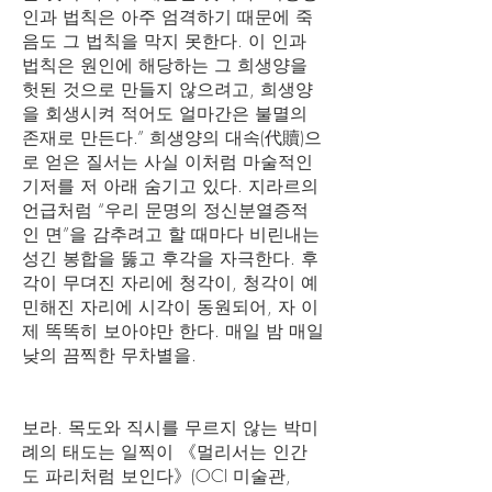
인과 법칙은 아주 엄격하기 때문에 죽
음도 그 법칙을 막지 못한다. 이 인과
법칙은 원인에 해당하는 그 희생양을
헛된 것으로 만들지 않으려고, 희생양
을 회생시켜 적어도 얼마간은 불멸의
존재로 만든다.” 희생양의 대속(代贖)으
로 얻은 질서는 사실 이처럼 마술적인
기저를 저 아래 숨기고 있다. 지라르의
언급처럼 “우리 문명의 정신분열증적
인 면”을 감추려고 할 때마다 비린내는
성긴 봉합을 뚫고 후각을 자극한다. 후
각이 무뎌진 자리에 청각이, 청각이 예
민해진 자리에 시각이 동원되어, 자 이
제 똑똑히 보아야만 한다. 매일 밤 매일
낮의 끔찍한 무차별을.
보라. 목도와 직시를 무르지 않는 박미
례의 태도는 일찍이 《멀리서는 인간
도 파리처럼 보인다》(OCI 미술관,