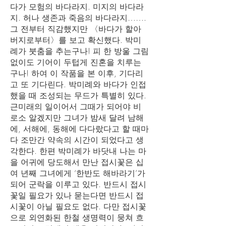
다가 모험의 바다라지. 미지의 바다라
지. 허나 생존과 죽음의 바다라지…….
그 전부터 직감했지만 〈바다가 할아
버지로부터〉를 보고 확신했다. 박미
례가 붓춤을 추는구나! 피 한 방울 그림
없이도 기어이 두텁게 진혼을 치루는
구나! 하여 이 작품을 본 이후, 기다리
고 또 기다린다. 박미례와 바다가 인접
했을 때 조성되는 무드가 특별히 있다.
근미래의 일이어서 그때가 되어야 비
로소 알겠지만 그녀가 밤새 달려 남해
에, 서해에, 동해에 다다랐다고 할 때마
다 조만간 약속의 시간이 되었다고 생
각한다. 한편 박미례가 바닷내 나는 마
을 어귀에 당도해서 만난 접시꽃은 십
여 년째 그녀에게 ‘한반도 해바라기’가
되어 군락을 이루고 있다. 반드시 접시
꽃일 필요가 있나 묻는다면 반드시 접
시꽃이 아닐 필요도 없다. 다만 접시꽃
으로 외연화된 한철 생명력이 뭉쳐 흐